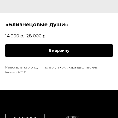
«Близнецовые души»
14 000
р.
28 000
р.
В корзину
Материалы: картон для паспарту, акрил, карандаш, пастель
Размер 43*58
Каталог