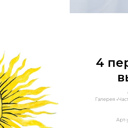
4 пе
в
Галерея «Час
Арт-