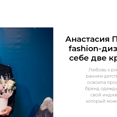
Анастасия 
fashion-ди
себе две к
Любовь к ри
раннем детств
освоила про
бренд одежды
свой индив
который мож