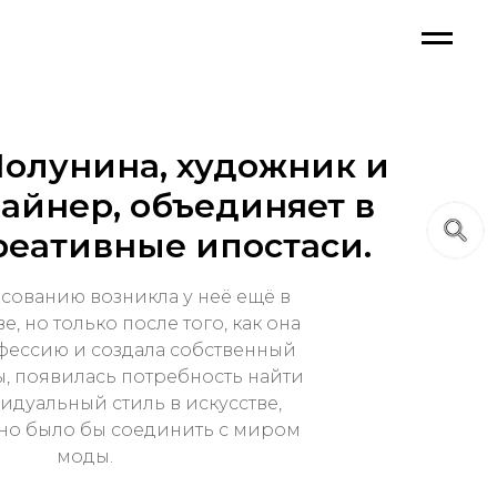
Полунина, художник и
зайнер, объединяет в
реативные ипостаси.
сованию возникла у неё ещё в
е, но только после того, как она
фессию и создала собственный
, появилась потребность найти
идуальный стиль в искусстве,
но было бы соединить с миром
моды.