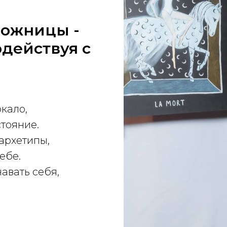
дожницы -
одействуя с
кало,
тояние.
архетипы,
ебе.
авать себя,