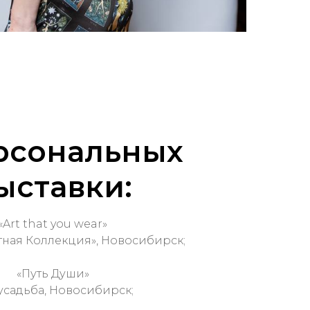
рсональных
ыставки:
«Art that you wear»
тная Коллекция», Новосибирск;
«Путь Души»
усадьба, Новосибирск;